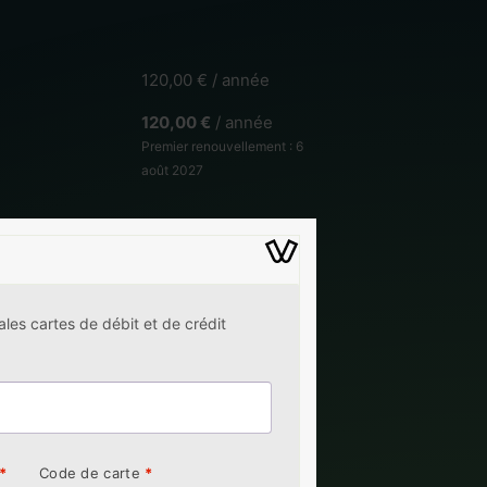
120,00
€
/ année
120,00
€
/ année
Premier renouvellement : 6
août 2027
ales cartes de débit et de crédit
*
Code de carte
*