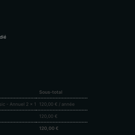
dié
Sous-total
sic - Annuel 2
× 1
120,00
€
/ année
120,00
€
120,00
€