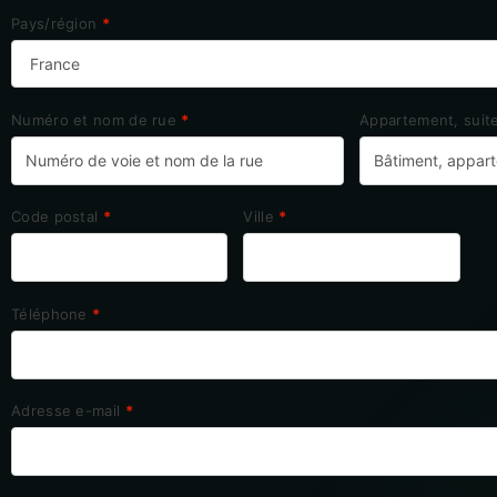
Pays/région
*
Numéro et nom de rue
*
Appartement, suite
Code postal
*
Ville
*
Téléphone
*
Adresse e-mail
*