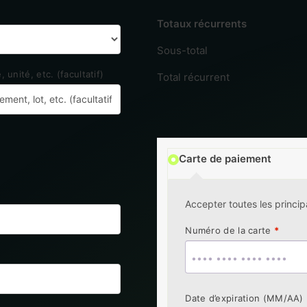
Totaux récurrents
Sous-total
, unité, etc.
(facultatif)
Total récurrent
Carte de paiement
Accepter toutes les princip
Numéro de la carte
*
Date d’expiration (MM/AA)