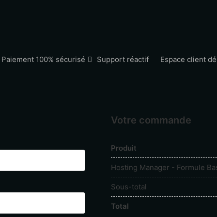
Paiement 100% sécurisé
Support réactif
Espace client dé
Votre commande
Produit
Hosting Manager - Formule Ba
Sous-total
Total